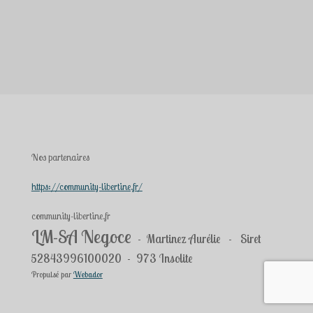
Nos partenaires
https://community-libertine.fr/
community-libertine.fr
LM-SA Negoce
- Martinez Aurélie - Siret
52843996100020 - 973 Insolite
Propulsé par
Webador